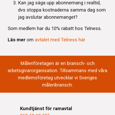
Kan jag säga upp abonnemang i realtid,
dvs stoppa kostnaderna samma dag som
jag avslutar abonnemanget?
Som medlem har du 10% rabatt hos Telness.
Läs mer
om
avtalet med Telness här
Måleriföretagen är en bransch- och
arbetsgivarorganisation. Tillsammans med våra
medlemsföretag utvecklar vi Sveriges
måleribransch.
Kundtjänst för ramavtal