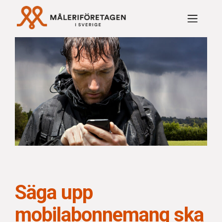
Rabattavtal Måleriföre
Säga upp
mobilabonnemang ska