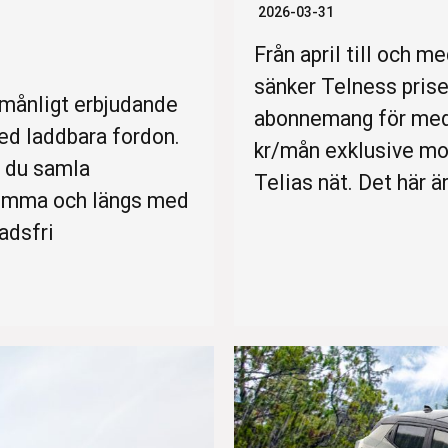
2026-03-31
Från april till och m
sänker Telness prise
rmånligt erbjudande
abonnemang för medl
ed laddbara fordon.
kr/mån exklusive mo
n du samla
Telias nät. Det här är
hemma och längs med
adsfri