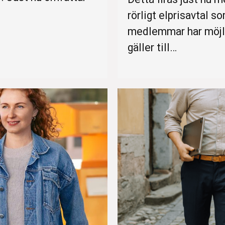
rörligt elprisavtal 
medlemmar har möjli
gäller till…