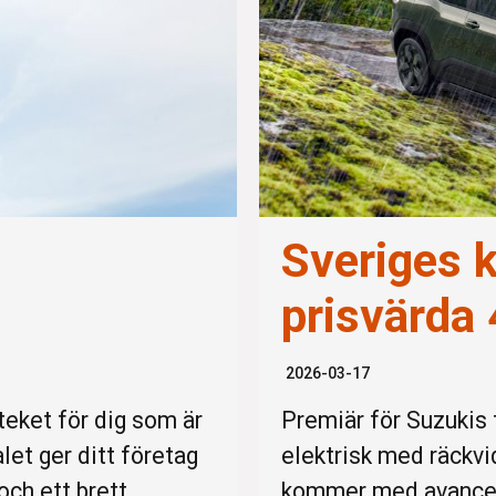
Sveriges 
prisvärda
2026-03-17
teket för dig som är
Premiär för Suzukis 
et ger ditt företag
elektrisk med räckvid
 och ett brett
kommer med avancera