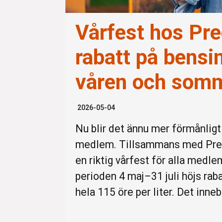
Vårfest hos Pr
rabatt på bensi
våren och som
2026-05-04
Nu blir det ännu mer förmånligt
medlem. Tillsammans med Preem 
en riktig vårfest för alla medl
perioden 4 maj–31 juli höjs raba
hela 115 öre per liter. Det inne