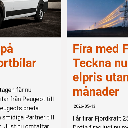
 på
Fira med F
rtbilar
Teckna nu 
elpris utan
månader
tagen får nu
lar från Peugeot till
2026-05-13
Peugeots breda
n smidiga Partner till
I år firar Fjordkraft 
r. Just nu omfattar
Detta firas just nu 