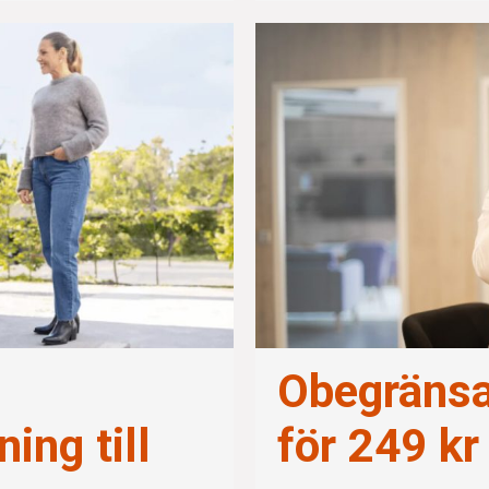
Obegräns
ing till
för 249 k