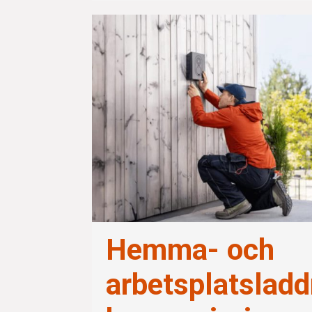
Hemma- och
arbetsplatsladdn