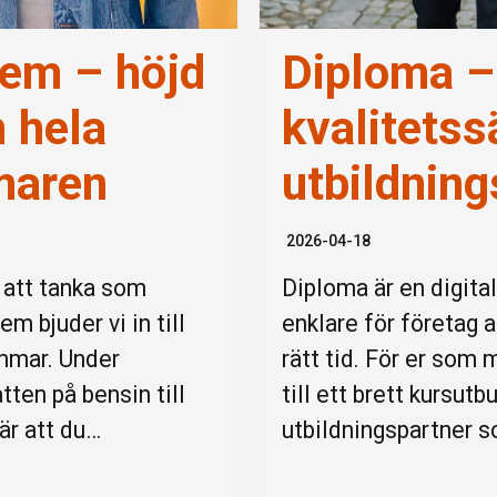
eem – höjd
Diploma –
n hela
kvalitetss
maren
utbildning
2026-04-18
 att tanka som
Diploma är en digita
bjuder vi in till
enklare för företag 
emmar. Under
rätt tid. För er som
tten på bensin till
till ett brett kursut
bär att du…
utbildningspartner s