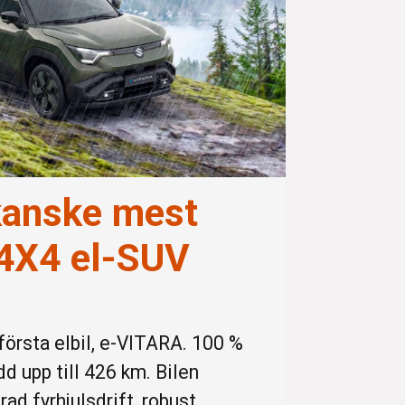
kanske mest
 4X4 el-SUV
första elbil, e-VITARA. 100 %
d upp till 426 km. Bilen
d fyrhjulsdrift, robust