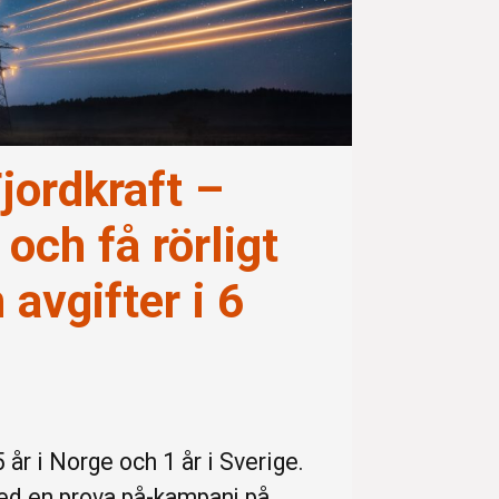
jordkraft –
och få rörligt
 avgifter i 6
25 år i Norge och 1 år i Sverige.
med en prova på-kampanj på