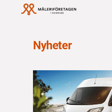
Rabattavtal Må
Nyheter