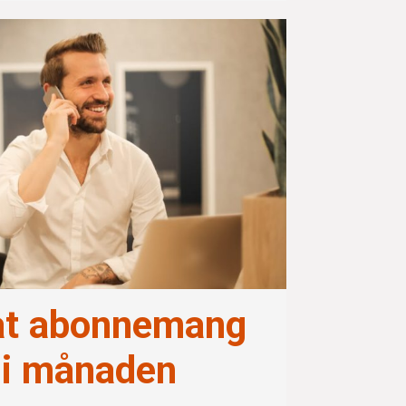
at abonnemang
r i månaden