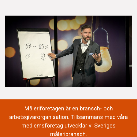
Måleriföretagen är en bransch- och
arbetsgivarorganisation. Tillsammans med våra
medlemsföretag utvecklar vi Sveriges
måleribransch.