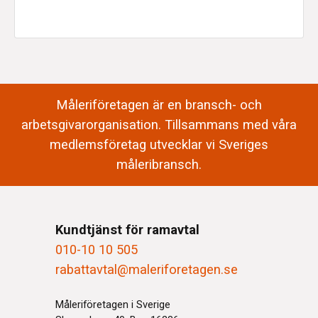
Måleriföretagen är en bransch- och
arbetsgivarorganisation. Tillsammans med våra
medlemsföretag utvecklar vi Sveriges
måleribransch.
Kundtjänst för ramavtal
010-10 10 505
rabattavtal@maleriforetagen.se
Måleriföretagen i Sverige