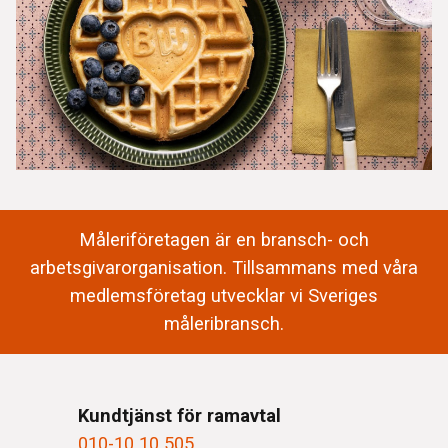
Måleriföretagen är en bransch- och
arbetsgivarorganisation. Tillsammans med våra
medlemsföretag utvecklar vi Sveriges
måleribransch.
Kundtjänst för ramavtal
010-10 10 505