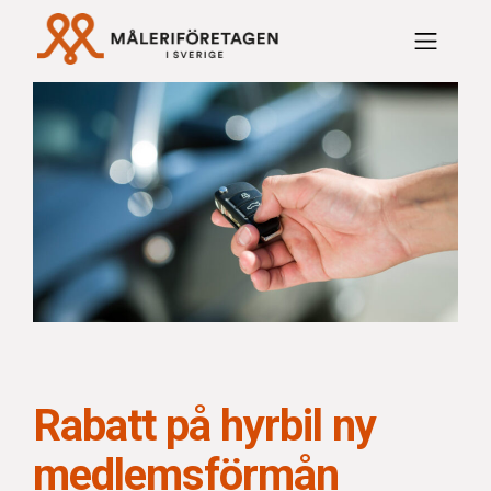
Rabattavtal Måleriföre
Rabatt på hyrbil ny
medlemsförmån