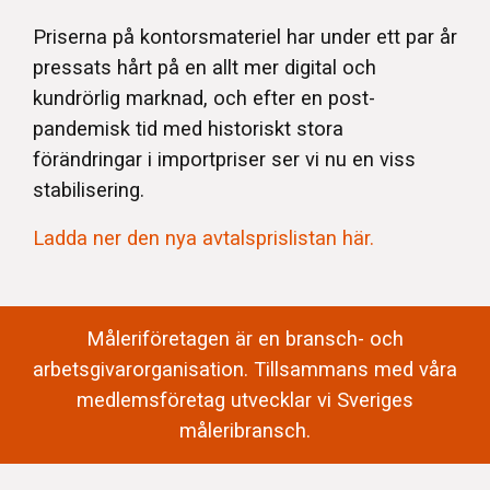
Priserna på kontorsmateriel har under ett par år
pressats hårt på en allt mer digital och
kundrörlig marknad, och efter en post-
pandemisk tid med historiskt stora
förändringar i importpriser ser vi nu en viss
stabilisering.
Ladda ner den nya avtalsprislistan här.
Måleriföretagen är en bransch- och
arbetsgivarorganisation. Tillsammans med våra
medlemsföretag utvecklar vi Sveriges
måleribransch.