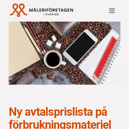
Rabattavtal Måleriföre
Ny avtalsprislista på
förbrukningsmateriel