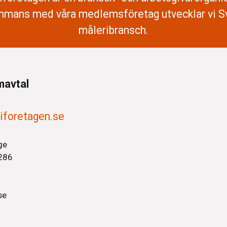
mmans med våra medlemsföretag utvecklar vi S
måleribransch.
mavtal
iforetagen.se
ge
286
se