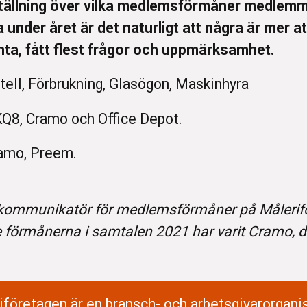
tällning över vilka medlemsförmåner medlemma
a under året är det naturligt att några är mer 
nta, fått flest frågor och uppmärksamhet.
ell, Förbrukning, Glasögon, Maskinhyra
Q8, Cramo och Office Depot.
ramo, Preem.
 kommunikatör för medlemsförmåner på Målerifö
förmånerna i samtalen 2021 har varit Cramo, dr
iföretagen är en bransch- och arbetsgivarorganis