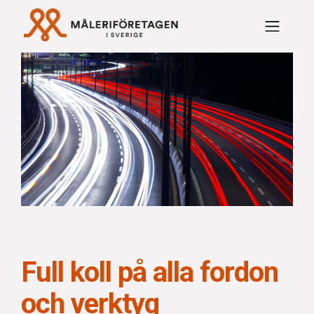
Rabattavtal Måleriföre
Full koll på alla fordon
och verktyg