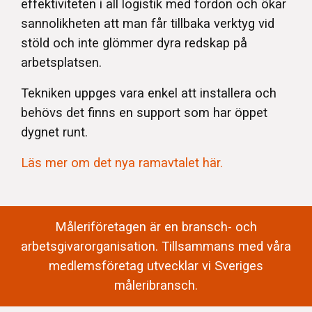
effektiviteten i all logistik med fordon och ökar
sannolikheten att man får tillbaka verktyg vid
stöld och inte glömmer dyra redskap på
arbetsplatsen.
Tekniken uppges vara enkel att installera och
behövs det finns en support som har öppet
dygnet runt.
Läs mer om det nya ramavtalet här.
Måleriföretagen är en bransch- och
arbetsgivarorganisation. Tillsammans med våra
medlemsföretag utvecklar vi Sveriges
måleribransch.