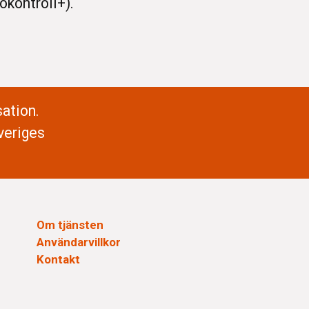
okontroll+).
ation.
veriges
Om tjänsten
Användarvillkor
Kontakt