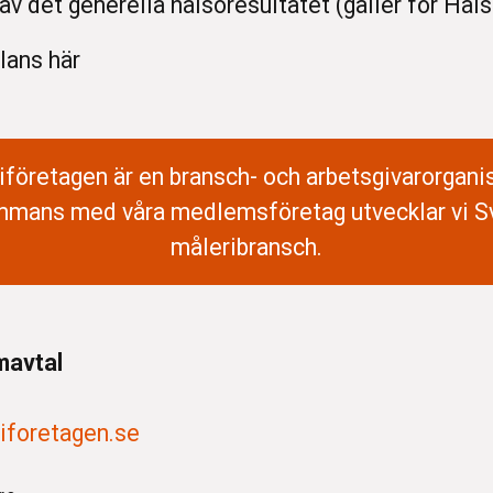
det generella hälsoresultatet (gäller för Häls
lans här
iföretagen är en bransch- och arbetsgivarorganis
mmans med våra medlemsföretag utvecklar vi S
måleribransch.
mavtal
iforetagen.se