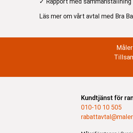
✓ Rapport med sammanställning av 
Läs mer om vårt avtal med Bra Ba
Måler
Tillsa
Kundtjänst för ra
010-10 10 505
rabattavtal@maler