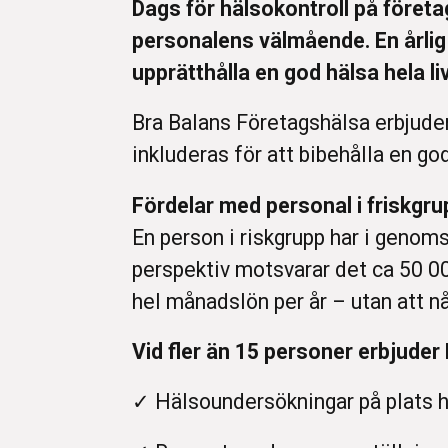
Dags för hälsokontroll på företa
personalens välmående. En årlig 
upprätthålla en god hälsa hela li
Bra Balans Företagshälsa erbjude
inkluderas för att bibehålla en go
Fördelar med personal i friskgru
En person i riskgrupp har i genomsn
perspektiv motsvarar det ca 50 000
hel månadslön per år – utan att nå
Vid fler än 15 personer erbjuder
✓ Hälsoundersökningar på plats h