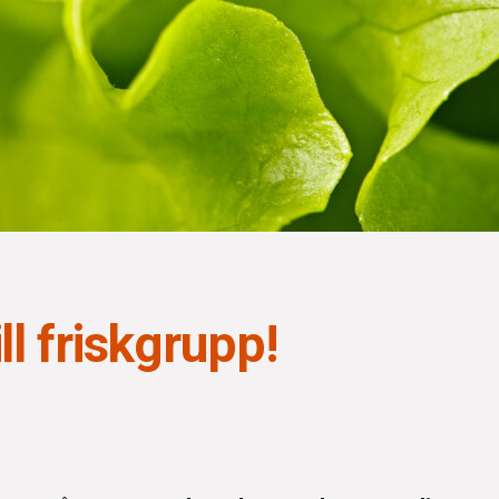
ll friskgrupp!