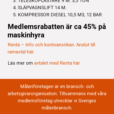
TELESKOPLASTARE 9 M. 3,5 TON
SLÄPVAGNSLIFT 14 M.
KOMPRESSOR DIESEL 10,5 M3, 12 BAR
Medlemsrabatten är ca 45% på
maskinhyra
Renta – Info och kontoansökan. Anslut till
ramavtal här.
Läs mer om
avtalet med Renta här
Måleriföretagen är en bransch- och
arbetsgivarorganisation. Tillsammans med våra
medlemsföretag utvecklar vi Sveriges
måleribransch.