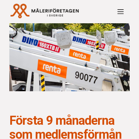
Rabattavtal Måleriföre
Första 9 månaderna
som medlemsförmån