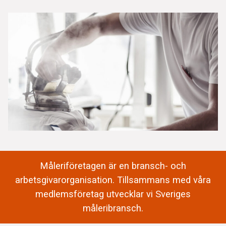
Måleriföretagen är en bransch- och
arbetsgivarorganisation. Tillsammans med våra
medlemsföretag utvecklar vi Sveriges
måleribransch.